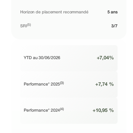
Horizon de placement recommandé
5 ans
(5)
SRI
3/7
+7,04%
YTD au 30/06/2026
(3)
+7,74 %
Performance* 2025
(4)
+10,95 %
Performance* 2024