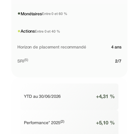
●
Monétaires
Entre 0 et 60 %
●
Actions
Entre 0 et 40 %
Horizon de placement recommandé
4 ans
(5)
SRI
2/7
+4,31 %
YTD au 30/06/2026
(2)
+5,10 %
Performance* 2025