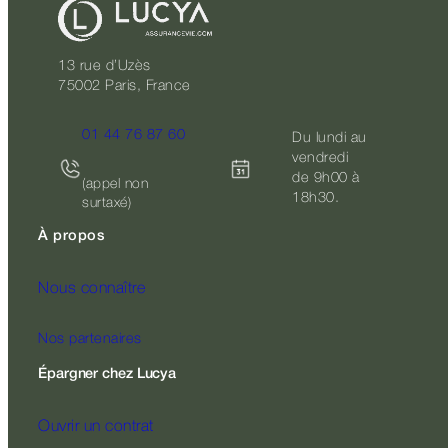
13 rue d’Uzès
75002 Paris, France
01 44 76 87 60
Du lundi au
vendredi
de 9h00 à
(appel non
18h30.
surtaxé)
À propos
Nous connaître
Nos partenaires
Épargner chez Lucya
Ouvrir un contrat