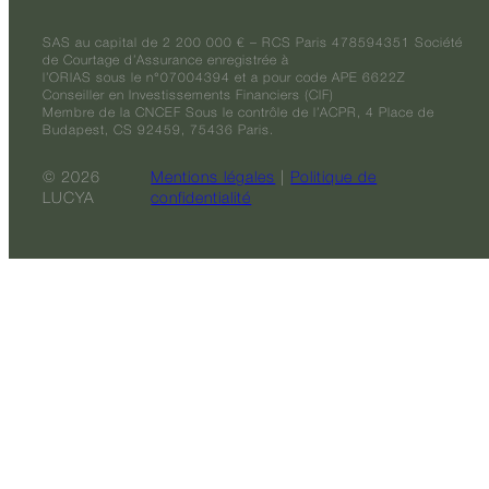
SAS au capital de 2 200 000 € – RCS Paris 478594351 Société
de Courtage d’Assurance enregistrée à
l’ORIAS sous le n°07004394 et a pour code APE 6622Z
Conseiller en Investissements Financiers (CIF)
Membre de la CNCEF Sous le contrôle de l’ACPR, 4 Place de
Budapest, CS 92459, 75436 Paris.
© 2026
Mentions légales
|
Politique de
LUCYA
confidentialité