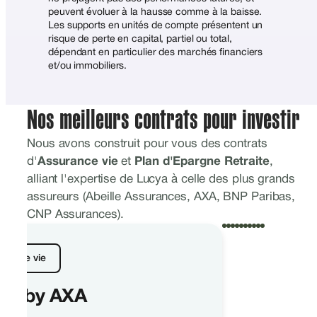
peuvent évoluer à la hausse comme à la baisse.
Les supports en unités de compte présentent un
risque de perte en capital, partiel ou total,
dépendant en particulier des marchés financiers
et/ou immobiliers.
Nos meilleurs contrats pour investir
Nous avons construit pour vous des contrats
d'
Assurance vie
et
Plan d'Epargne Retraite
,
alliant l'expertise de Lucya à celle des plus grands
assureurs (Abeille Assurances, AXA, BNP Paribas,
CNP Assurances).
e
nce
Assurance
Assurance
Plan
Plan
Assurance
Assurance
Assuranc
Assuran
Plan
Plan
urance vie
e
vie
vie
Epargne
Epargne
vie
vie
vie
vie
Epargn
Epargn
Retraite
Retraite
Retraite
Retrait
ya by AXA
Lucya
Lucya
Lucya
Lucya b
Lucya
Lucya