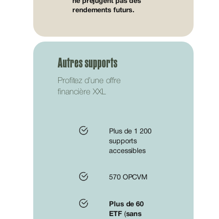
ne préjugent pas des
rendements futurs.
Autres supports
Profitez d’une offre
financière XXL
Plus de 1 200
supports
accessibles
570 OPCVM
Plus de 60
ETF
(
sans