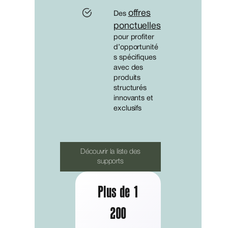
offres
Des
ponctuelles
pour profiter
d’opportunité
s spécifiques
avec des
produits
structurés
innovants et
exclusifs
Découvrir la liste des
supports
Plus de 1
200