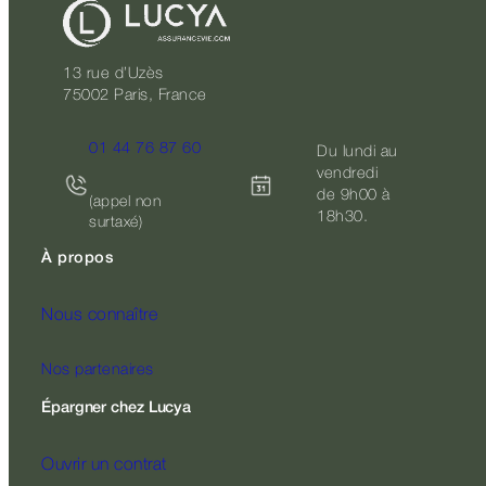
13 rue d’Uzès
75002 Paris, France
01 44 76 87 60
Du lundi au
vendredi
de 9h00 à
(appel non
18h30.
surtaxé)
À propos
Nous connaître
Nos partenaires
Épargner chez Lucya
Ouvrir un contrat