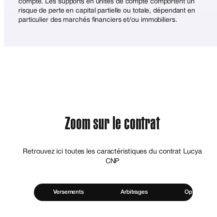
compte. Les supports en unités de compte comportent un
risque de perte en capital partielle ou totale, dépendant en
particulier des marchés financiers et/ou immobiliers.
Zoom sur le contrat
Retrouvez ici toutes les caractéristiques du contrat Lucya
CNP
Versements
Arbitrages
Options de 