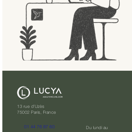
13 rue d’Uzès
75002 Paris, France
01 44 76 87 60
Du lundi au