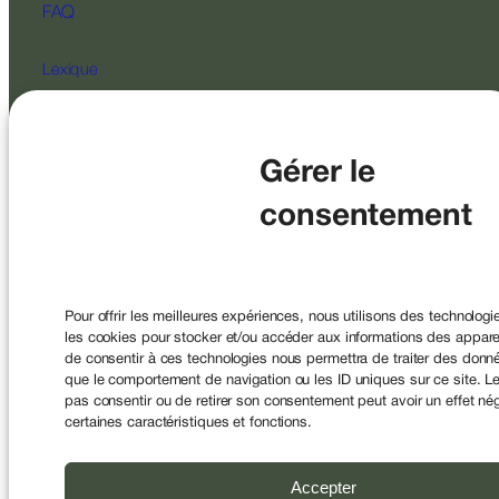
FAQ
Lexique
Contact
Gérer le
Suivez-nous
consentement
Pour offrir les meilleures expériences, nous utilisons des technologi
les cookies pour stocker et/ou accéder aux informations des appareil
de consentir à ces technologies nous permettra de traiter des donné
SAS au capital de 2 200 000 € – RCS Paris 478594351 Société
de Courtage d’Assurance enregistrée à
que le comportement de navigation ou les ID uniques sur ce site. Le
l’ORIAS sous le n°07004394 et a pour code APE 6622Z
pas consentir ou de retirer son consentement peut avoir un effet nég
Conseiller en Investissements Financiers (CIF)
certaines caractéristiques et fonctions.
Membre de la CNCEF Sous le contrôle de l’ACPR, 4 Place de
Budapest, CS 92459, 75436 Paris.
Accepter