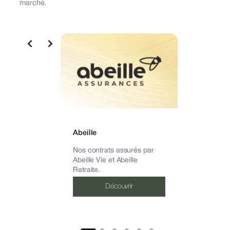
marché.
A
Abeille
No
Nos contrats assurés par
AX
Abeille Vie et Abeille
Retraite.
Découvrir