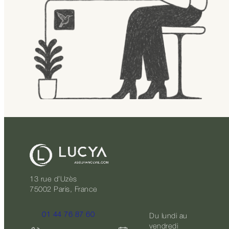
13 rue d’Uzès
75002 Paris, France
01 44 76 87 60
Du lundi au
vendredi