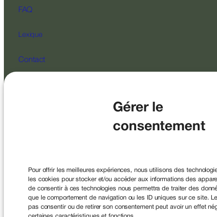
FAQ
Lexique
Contact
Suivez-nous
Gérer le
consentement
SAS au capital de 2 200 000 € – RCS Paris 478594351 Société
de Courtage d’Assurance enregistrée à
Pour offrir les meilleures expériences, nous utilisons des technologi
l’ORIAS sous le n°07004394 et a pour code APE 6622Z
les cookies pour stocker et/ou accéder aux informations des appareil
Conseiller en Investissements Financiers (CIF)
de consentir à ces technologies nous permettra de traiter des donné
Membre de la CNCEF Sous le contrôle de l’ACPR, 4 Place de
que le comportement de navigation ou les ID uniques sur ce site. Le
Budapest, CS 92459, 75436 Paris.
pas consentir ou de retirer son consentement peut avoir un effet nég
certaines caractéristiques et fonctions.