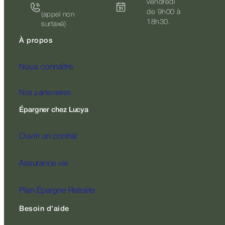
vendredi
de 9h00 à
(appel non
18h30.
surtaxé)
À propos
Nous connaître
Nos partenaires
Épargner chez Lucya
Ouvrir un contrat
Assurance vie
Plan Épargne Retraite
Besoin d’aide