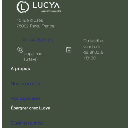
13 rue d’Uzès
75002 Paris, France
01 44 76 87 60
Du lundi au
vendredi
de 9h00 à
(appel non
18h30.
surtaxé)
À propos
Nous connaître
Nos partenaires
Épargner chez Lucya
Ouvrir un contrat