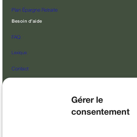
Plan Épargne Retraite
Besoin d’aide
FAQ
Lexique
Contact
Suivez-nous
Gérer le
consentement
SAS au capital de 2 200 000 € – RCS Paris 478594351 Société