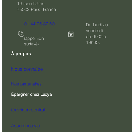
13 rue d’Uzès
75002 Paris, France
01 44 76 87 60
Du lundi au
vendredi
de 9h00 à
(appel non
18h30.
surtaxé)
À propos
Nous connaître
Nos partenaires
Épargner chez Lucya
Ouvrir un contrat
Assurance vie