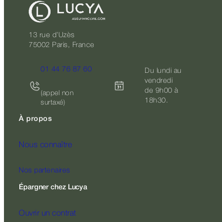
13 rue d’Uzès
75002 Paris, France
01 44 76 87 60
Du lundi au
vendredi
de 9h00 à
(appel non
18h30.
surtaxé)
À propos
Nous connaître
Nos partenaires
Épargner chez Lucya
Ouvrir un contrat