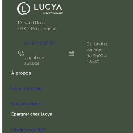
13 rue d’Uzès
75002 Paris, France
01 44 76 87 60
Du lundi au
vendredi
de 9h00 à
(appel non
18h30.
surtaxé)
À propos
Nous connaître
Nos partenaires
Épargner chez Lucya
Ouvrir un contrat