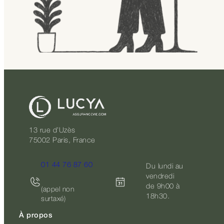
13 rue d’Uzès
75002 Paris, France
01 44 76 87 60
Du lundi au
vendredi
de 9h00 à
(appel non
18h30.
surtaxé)
À propos