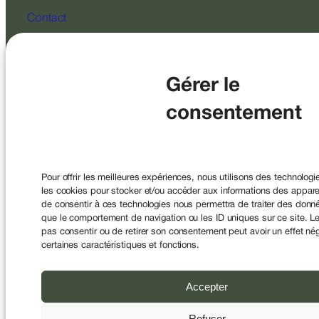
Contact
Suivez-nous
Gérer le
consentement
SAS au capital de 2 200 000 € – RCS Paris 478594351 Société
Pour offrir les meilleures expériences, nous utilisons des technologi
de Courtage d’Assurance enregistrée à
l’ORIAS sous le n°07004394 et a pour code APE 6622Z
les cookies pour stocker et/ou accéder aux informations des appareil
Conseiller en Investissements Financiers (CIF)
de consentir à ces technologies nous permettra de traiter des donné
Membre de la CNCEF Sous le contrôle de l’ACPR, 4 Place de
que le comportement de navigation ou les ID uniques sur ce site. Le
Budapest, CS 92459, 75436 Paris.
pas consentir ou de retirer son consentement peut avoir un effet nég
certaines caractéristiques et fonctions.
© 2026
Mentions légales
|
Politique de
LUCYA
confidentialité
Accepter
Refuser