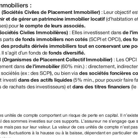
mmobiliers :
 (Sociétés Civiles de Placement Immobilier)
: Leur objectif es
nir et de gérer un patrimoine immobilier locatif
(d’habitation e
ses) pour
le compte de leurs associés.
Sociétés Civiles Immobilières)
: Elles investissent dans
de l’i
s parts
de fonds immobiliers non cotés
(SCPI et OPCI),
des fo
 des produits dérivés immobiliers tout en conservant une p
.
Il s’agit d’un fonds de
fonds diversifié.
 (Organismes de Placement Collectif Immobilier)
: Les OPCI 
rement dans
de l’immobilier
(60% min.) : directement, indirect
 sociétés (ex : des SCPI), ou bien via
des sociétés foncières co
t investi
dans des actifs liquides
(5% min., pour pouvoir faire 
de rachats des investisseurs) et
dans des titres financiers
(le
 unités de compte comportent un risque de perte en capital. Il n’exist
al des sommes investies sur ces supports. L’assureur ne s’engage que 
e mais pas sur leur valeur. La valeur de ces unités de compte n’est pas
 des fluctuations à la hausse ou à la baisse, dépendant en particulier de 