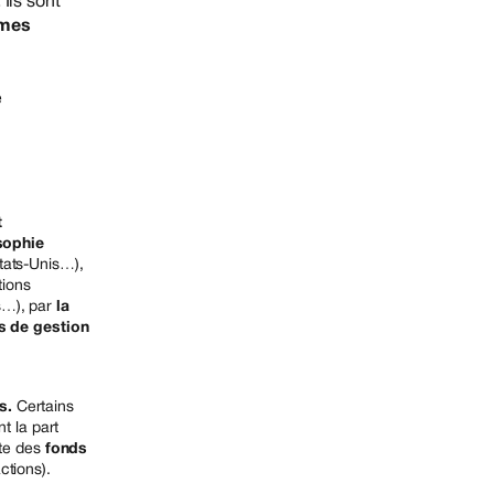
 Ils sont
rmes
e
t
sophie
tats-Unis…),
tions
s…), par
la
s de gestion
s.
Certains
t la part
ste des
fonds
ctions).