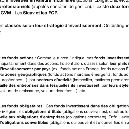
sont
investies en valeurs mobilières
(actions, obligations, etc.).
professionnels
(appelés sociétés de gestion). Il existe
deux fo
OPCVM
: Les
Sicav et les FCP.
nt
classés selon leur stratégie d’investissement.
On distingu
:
Les fonds actions
: Comme leur nom l’indique, ces
fonds investissen
ajoritairement dans des actions. Ils sont alors classés selon
leur philo
d’investissement : par pays
(ex : fonds actions France, fonds actions É
par
zones géographiques
(fonds actions marchés émergents, fonds ac
européennes…), par
secteurs d’activité
(immobilier, matières première
taille des entreprises dans lesquelles ils investissent
, par
leurs style
(valeurs de croissance, valeurs décotées…), etc.
Les fonds obligataires
: Ces
fonds investissent dans des obligation
rivilégient les
obligations d’États
(obligations souveraines), d’autres fon
belle aux obligations d’entreprises
(obligations corporate). Enfin il exi
d’obligations convertibles
(obligations qui peuvent être converties en a