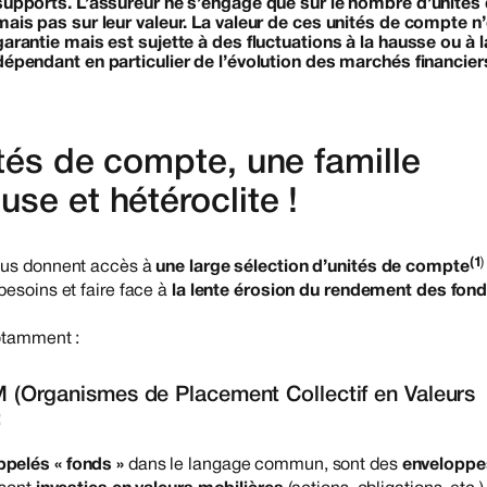
supports. L’assureur ne s’engage que sur le nombre d’unité
mais pas sur leur valeur. La valeur de ces unités de compte n
garantie mais est sujette à des fluctuations à la hausse ou à l
dépendant en particulier de l’évolution des marchés financier
tés de compte, une famille
se et hétéroclite !
(1
)
ous donnent accès à
une large sélection d’unités de compte
besoins et faire face à
la lente érosion du rendement des fon
otamment :
Organismes de Placement Collectif en Valeurs
:
pelés « fonds »
dans le langage commun, sont des
enveloppe