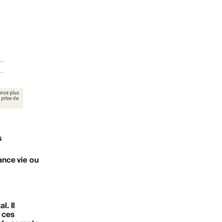
s
ance vie ou
l. Il
 ces