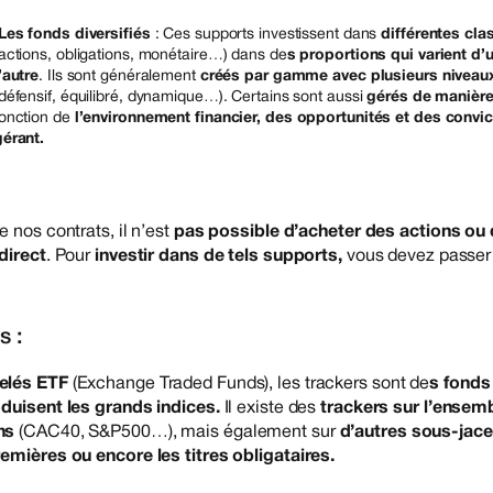
Les fonds diversifiés
: Ces supports investissent dans
différentes cla
(actions, obligations, monétaire…) dans de
s proportions qui varient d’
’autre
. Ils sont généralement
créés par gamme avec plusieurs niveaux
(défensif, équilibré, dynamique…). Certains sont aussi
gérés de manière 
fonction de
l’environnement financier, des opportunités et des convi
gérant.
 nos contrats, il n’est
pas possible d’acheter des actions ou
direct
. Pour
investir dans de tels supports,
vous devez passe
s :
elés ETF
(Exchange Traded Funds), les trackers sont de
s fonds 
duisent les grands indices.
Il existe des
trackers sur l’ensem
ons
(CAC40, S&P500…), mais également sur
d’autres sous-jace
emières ou encore les titres obligataires.