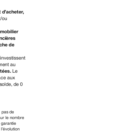
t
d’acheter,
t/ou
mmobilier
ncières
oche de
investissent
ement au
tées.
Le
face aux
 solde, de 0
e pas de
sur le nombre
 garantie
l’évolution