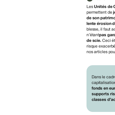
Les
Unités de
permettent de
j
de son patrim
lente érosion 
blesse, il faut
n’étant
pas gara
de scie.
Ceci ét
risque exacerbé
nos articles po
Dans le cad
capitalisatio
fonds en eu
supports ri
classes d’ac