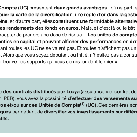
 Compte (UC)
présentent
deux grands avantages
: d’une part, e
ouer la carte de la diversification
, une
règle d’or dans la gest
oine
, et d’autre part, elles
constituent une formidable alternative
des rendements des fonds en euros.
Mais, et c’est là où le bât
 accepter de prendre une dose de risque…
Les unités de compt
nties en capital et pouvant afficher des performances en de
ant toutes les UC ne se valent pas. Et toutes n’affichent pas un
. Alors que vous soyez débutant ou initié, n’hésitez pas à consu
ur trouver les supports qui vous correspondent le mieux.
re
des contrats distribués par Lucya
(assurance vie, contrat de
n, PER), vous avez la possibilité
d’effectuer des versements su
(1)
ros et/ou sur des Unités de Compte
(UC).
Ces dernières so
squés
permettant de
diversifier vos investissements sur diffé
tifs.