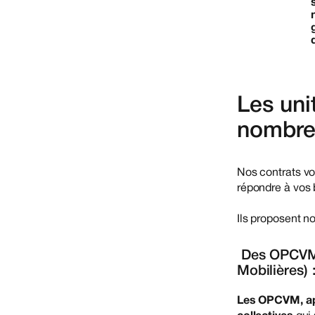
Les uni
nombreu
Nos contrats v
répondre à vos 
Ils proposent n
Des OPCVM (
Mobilières) 
Les OPCVM, ap