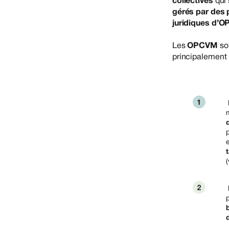
collectives
qui 
gérés par des 
juridiques d’
Les
OPCVM
so
principalement 
m
p