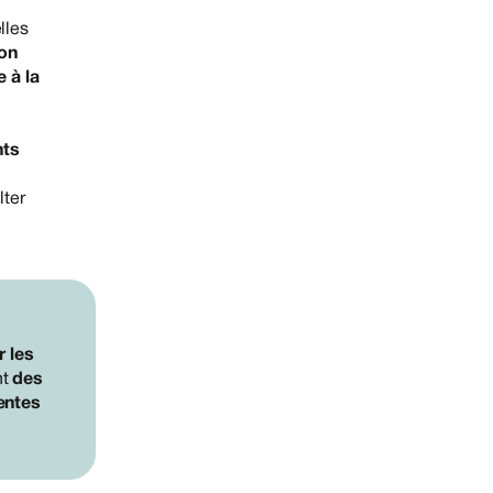
lles
ion
 à la
e
nts
lter
r les
nt
des
rentes