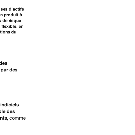
sses d’actifs
un produit à
 de risque
flexible
, en
ctions du
 des
r
par des
indiciels
ble des
nts,
comme