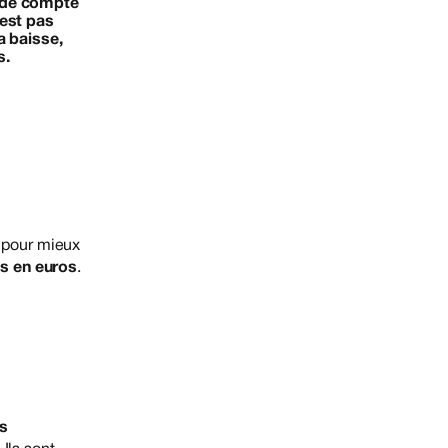
s de compte
’est pas
a baisse,
s.
pour mieux
ds en euros
.
s