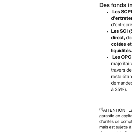
Des fonds i
Les SCPI
d’entrete
d’entrepri
Les SCI (
direct,
de
cotées et
liquidités
Les OPCI
majoritai
travers de
reste étan
demandes 
à 35%).
(1)
ATTENTION : Les
garantie en capit
d’unités de compt
mais est sujette à