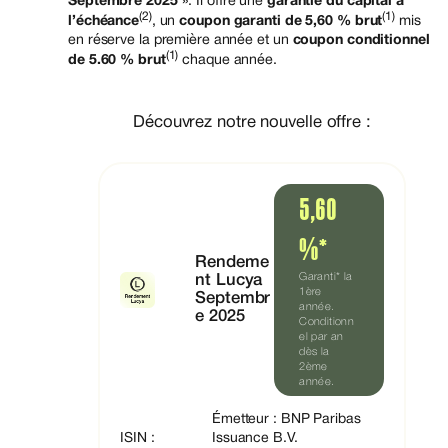
Septembre 2025
». Il offre une
garantie du capital à
(2)
(1)
l’échéance
, un
coupon garanti de 5,60 % brut
mis
en réserve la première année et un
coupon conditionnel
(1)
de 5.60 % brut
chaque année.
Découvrez notre nouvelle offre :
5,60
%*
Rendeme
Garanti* la
nt Lucya
1ère
Septembr
année.
e 2025
Conditionn
el par an
dès la
2ème
année.
Émetteur : BNP Paribas
ISIN :
Issuance B.V.