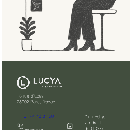
13 rue d’Uzès
75002 Paris, France
01 44 76 87 60
Du lundi au
vendredi
de 9h00 à