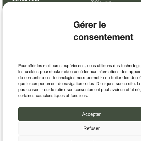
Gérer le
consentement
SAS au capital de 2 200 000 € – RCS Paris 478594351 Société
de Courtage d’Assurance enregistrée à
l’ORIAS sous le n°07004394 et a pour code APE 6622Z
Conseiller en Investissements Financiers (CIF)
Pour offrir les meilleures expériences, nous utilisons des technologi
Membre de la CNCEF Sous le contrôle de l’ACPR, 4 Place de
les cookies pour stocker et/ou accéder aux informations des appareil
Budapest, CS 92459, 75436 Paris.
de consentir à ces technologies nous permettra de traiter des donné
que le comportement de navigation ou les ID uniques sur ce site. Le
© 2026
Mentions légales
|
Politique de
pas consentir ou de retirer son consentement peut avoir un effet nég
LUCYA
confidentialité
certaines caractéristiques et fonctions.
Accepter
Refuser