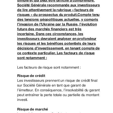
simple et qui peut être difficile à comprendre.
Société Générale recommande aux investisseurs
de lire attentivement la rubrique « facteurs de
risques » du prospectus du produit.Compte tenu
des tensions géopolitiques actuelles, y compris
l’invasion de l’Ukraine par la Russie, l’évolution
future des marchés financiers est très
incertaine. Dans ces circonstances, les
investisseurs devraient analyser en profondeur
les risques et les bénéfices potentiels de leurs
décisions d’investissement, en tenant compte de
ce contexte particulier. Les facteurs de risque
sont notamment :
Les facteurs de risque sont notamment :
Risque de crédit
Les investisseurs prennent un risque de crédit final
sur Société Générale en tant que garant de
l’émetteur. En conséquence, l’insolvabilité du garant
peut entraîner la perte totale ou partielle du montant
investi.
Risque de marché