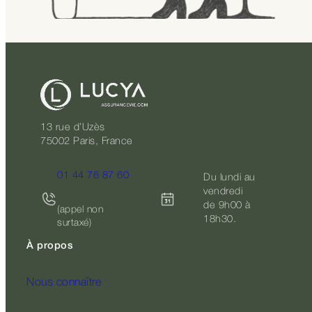
13 rue d’Uzès
75002 Paris, France
01 44 76 87 60
Du lundi au
vendredi
de 9h00 à
(appel non
18h30.
surtaxé)
À propos
Nous connaître