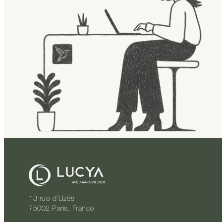
13 rue d’Uzès
75002 Paris, France