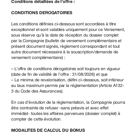
Conditions détaillées de l’offre :
CONDITIONS DEROGATOIRES
Les conditions définies ci-dessous sont accordées à titre
exceptionnel et sont valables uniquement pour ce Versement,
sous réserve qu’à la date de réception du dossier complet
par la Compagnie (bulletin de versement complémentaire et
présent document signés, règlement correspondant et tout
autre document nécessaire à la souscription/demande de
versement complémentaire) :
– L’offre de conditions dérogatoires soit toujours en vigueur
(date de fin de validité de l’offre : 31/08/2026) et que
– Le minima de revalorisation, défini ci-dessous, soit inférieur
au taux maximum permis par la réglementation (Article A132-
3 du Code des Assurances).
En cas d’évolution de la réglementation, la Compagnie pourra
être contrainte de refuser -sans préavis et avec effet
immédiat- toutes les affaires parvenues (dossier complet) à
compter de cette évolution.
MODALITES DE CALCUL DU BONUS