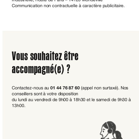
Industrielle, Route de Paris – 14120 Mondeville
Communication non contractuelle à caractère publicitaire.
Vous souhaitez être
accompagné(e) ?
Contactez-nous au
01 44 76 87 60
(appel non surtaxé). Nos
conseillers sont à votre disposition
du lundi au vendredi de 9h00 à 18h30 et le samedi de 9h30 à
13h00.