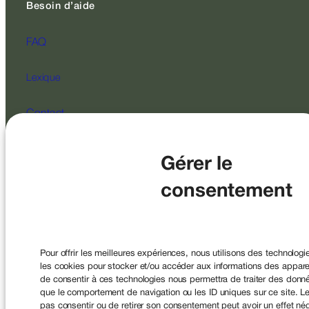
Besoin d’aide
FAQ
Lexique
Contact
Suivez-nous
Gérer le
consentement
Pour offrir les meilleures expériences, nous utilisons des technologi
SAS au capital de 2 200 000 € – RCS Paris 478594351 Société
les cookies pour stocker et/ou accéder aux informations des appareil
de Courtage d’Assurance enregistrée à
de consentir à ces technologies nous permettra de traiter des donné
l’ORIAS sous le n°07004394 et a pour code APE 6622Z
Conseiller en Investissements Financiers (CIF)
que le comportement de navigation ou les ID uniques sur ce site. Le
Membre de la CNCEF Sous le contrôle de l’ACPR, 4 Place de
pas consentir ou de retirer son consentement peut avoir un effet nég