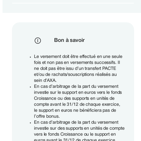
Bon à savoir
Le versement doit être effectué en une seule
fois et non pas en versements successifs. Il
ne doit pas être issu d’un transfert PACTE
et/ou de rachats/souscriptions réalisés au
sein d’AXA.
En cas d’arbitrage de la part du versement
investie sur le support en euros vers le fonds
Croissance ou des supports en unités de
compte avant le 31/12 de chaque exercice,
le support en euros ne bénéficiera pas de
l’offre bonus.
En cas d’arbitrage de la part du versement
investie sur des supports en unités de compte
vers le fonds Croissance ou le support en
euros avant le 31/12 de chaque exercice,