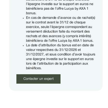
l’épargne investie sur le support en euros ne
bénéficiera pas de l’offre Lucya by AXA 1
bonus.
En cas de demande d’avance ou de rachat(s)
sur le contrat avant le 31/12 de chaque
exercice, seule l’épargne correspondant au
versement déduction faite du montant des
rachats et des avances (y compris intérêts)
bénéficiera de l’offre Lucya by AXA 1 bonus.
La date d’attribution du bonus est en date de
valeur respectives du 31/12/2026 et
31/12/2027, et sous condition d’avoir toujours
une épargne investie sur le support en euros
lors de l’attribution de la participation aux
bénéfices.
Contacter un expert