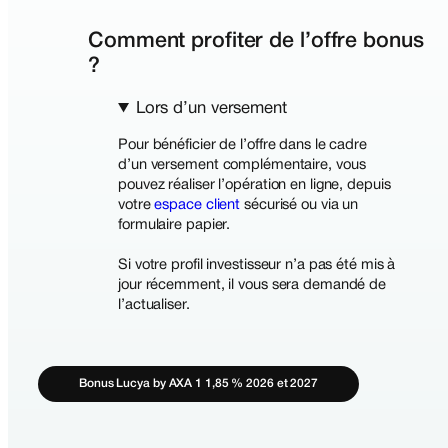
Comment profiter de l’offre bonus
?
Lors d’un versement
Pour bénéficier de l’offre dans le cadre
d’un versement complémentaire, vous
pouvez réaliser l’opération en ligne, depuis
votre
espace client
sécurisé ou via un
formulaire papier.
Si votre profil investisseur n’a pas été mis à
jour récemment, il vous sera demandé de
l’actualiser.
Bonus Lucya by AXA 1 1,85 % 2026 et 2027