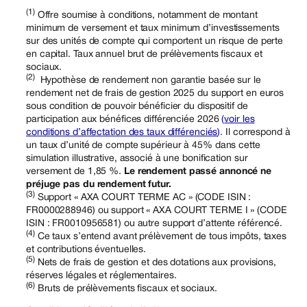
(1)
Offre soumise à conditions, notamment de montant
minimum de versement et taux minimum d’investissements
sur des unités de compte qui comportent un risque de perte
en capital. Taux annuel brut de prélèvements fiscaux et
sociaux.
(2)
Hypothèse de rendement non garantie basée sur le
rendement net de frais de gestion 2025 du support en euros
sous condition de pouvoir bénéficier du dispositif de
participation aux bénéfices différenciée 2026
(
voir les
conditions d’affectation des taux différenciés
)
.
Il correspond à
un taux d’unité de compte supérieur à 45% dans cette
simulation illustrative, associé à une bonification sur
versement de 1,85 %.
Le rendement passé annoncé ne
préjuge pas du rendement futur.
(3)
Support « AXA COURT TERME AC » (CODE ISIN :
FR0000288946) ou support « AXA COURT TERME I » (CODE
ISIN : FR0010956581) ou autre support d’attente référencé.
(4)
Ce taux s’entend avant prélèvement de tous impôts, taxes
et contributions éventuelles.
(5)
Nets de frais de gestion et des dotations aux provisions,
réserves légales et réglementaires.
(6)
Bruts de prélèvements fiscaux et sociaux.