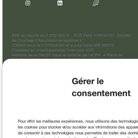
SAS au capital de 2 200 000 € – RCS Paris 478594351 Société
de Courtage d’Assurance enregistrée à
l’ORIAS sous le n°07004394 et a pour code APE 6622Z
Conseiller en Investissements Financiers (CIF)
Membre de la CNCEF Sous le contrôle de l’ACPR, 4 Place de
Budapest, CS 92459, 75436 Paris.
© 2026
Mentions légales
|
Politique de
LUCYA
confidentialité
Gérer le
consentement
Pour offrir les meilleures expériences, nous utilisons des technologi
les cookies pour stocker et/ou accéder aux informations des appareil
de consentir à ces technologies nous permettra de traiter des donné