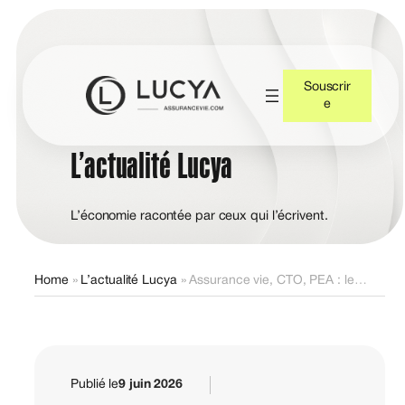
Souscrir
e
L’actualité Lucya
L’économie racontée par ceux qui l’écrivent.
Home
»
L’actualité Lucya
»
Assurance vie, CTO, PEA : le grand match – quelle enveloppe pour vos SCPI ?
Publié le
9 juin 2026