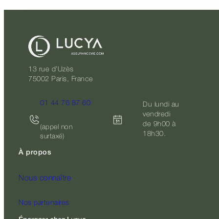
13 rue d’Uzès
75002 Paris, France
01 44 76 87 60
Du lundi au
vendredi
de 9h00 à
(appel non
18h30.
surtaxé)
À propos
Nous connaître
Nos partenaires