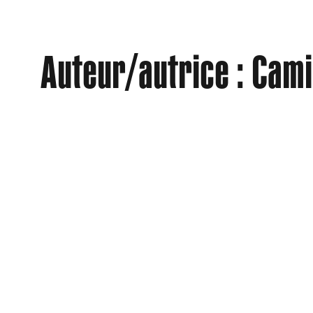
Aller
Auteur/autrice :
Cami
au
contenu