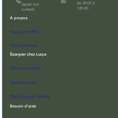
de 9h00 à
(appel non
18h30.
surtaxé)
À propos
Nous connaître
Nos partenaires
Épargner chez Lucya
Ouvrir un contrat
Assurance vie
Plan Épargne Retraite
Besoin d’aide