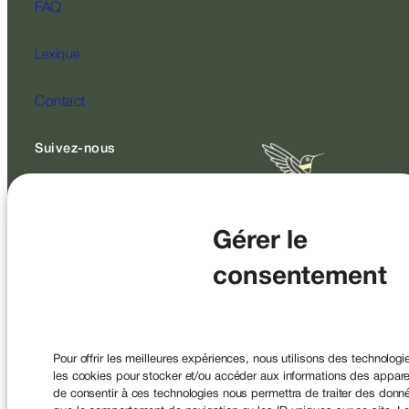
FAQ
Lexique
Contact
Suivez-nous
Gérer le
consentement
SAS au capital de 2 200 000 € – RCS Paris 478594351 Société
de Courtage d’Assurance enregistrée à
l’ORIAS sous le n°07004394 et a pour code APE 6622Z
Conseiller en Investissements Financiers (CIF)
Membre de la CNCEF Sous le contrôle de l’ACPR, 4 Place de
Pour offrir les meilleures expériences, nous utilisons des technologi
Budapest, CS 92459, 75436 Paris.
les cookies pour stocker et/ou accéder aux informations des appareil
de consentir à ces technologies nous permettra de traiter des donné
© 2026
Mentions légales
|
Politique de